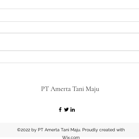
VP PT Amerta Tani Maju,
Kunju
melaksanakan giat sosialisasi
ATM
bersama poktan Gowa, Makassar.
PT Amerta Tani Maju
©2022 by PT Amerta Tani Maju. Proudly created with
Wix.com