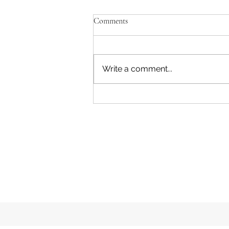
Comments
Write a comment...
Diskusi Ketahanan Pangan
Bersama Pangdam V / Brawijaya.