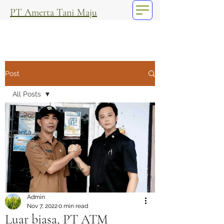
PT Amerta Tani Maju
Post
All Posts
All Posts
Berita
Admin
Nov 7, 2022
0 min read
Luar biasa, PT ATM