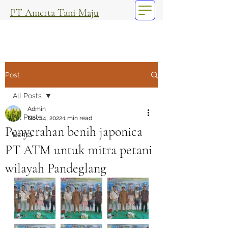
PT Amerta Tani Maju
Post
All Posts
Admin
All Posts
Nov 14, 2022
1 min read
Penyerahan benih japonica
Berita
PT ATM untuk mitra petani
wilayah Pandeglang