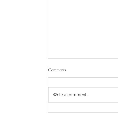
Comments
Write a comment...
Diskusi Ketahanan Pangan
Bersama Pangdam V / Brawijaya.