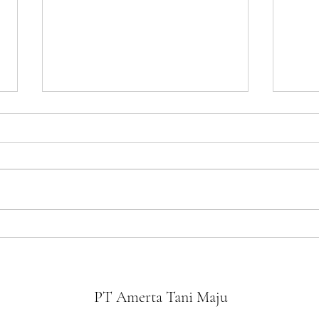
VP PT Amerta Tani Maju,
Kunju
melaksanakan giat sosialisasi
ATM
bersama poktan Gowa, Makassar.
PT Amerta Tani Maju