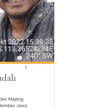
sudah
M
 dan Maping 
Jember, Jawa 