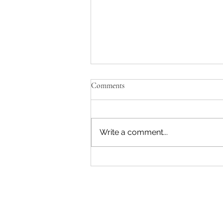
Comments
Write a comment...
Diskusi Ketahanan Pangan
Bersama Pangdam V / Brawijaya.